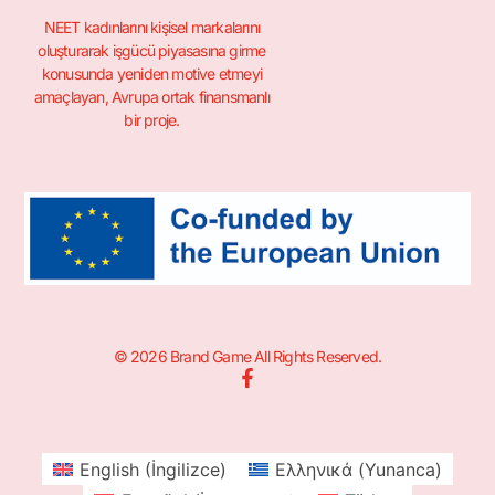
NEET kadınlarını kişisel markalarını
oluşturarak işgücü piyasasına girme
konusunda yeniden motive etmeyi
amaçlayan, Avrupa ortak finansmanlı
bir proje.
© 2026 Brand Game All Rights Reserved.
English
(
İngilizce
)
Ελληνικά
(
Yunanca
)